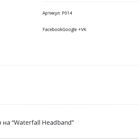
Артикул:
P014
FacebookGoogle +VK
 на “Waterfall Headband”