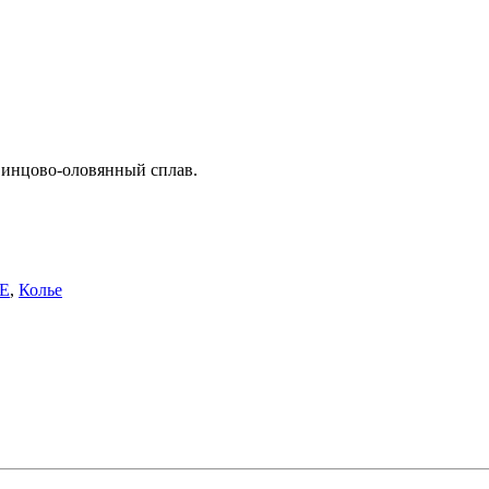
свинцово-оловянный сплав.
E
,
Колье