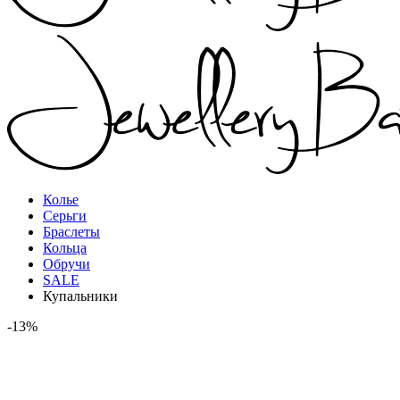
Колье
Серьги
Браслеты
Кольца
Обручи
SALE
Купальники
-13%