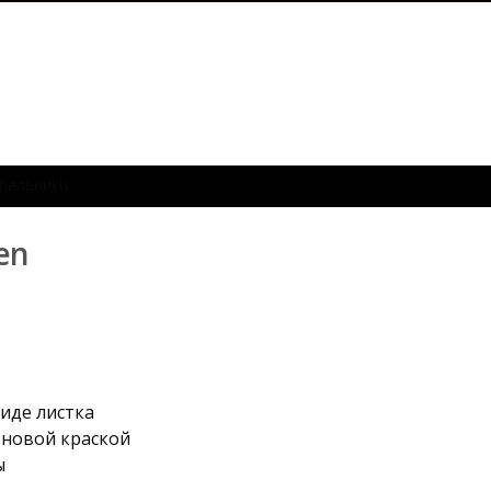
пальники
en
иде листка
оновой краской
ы