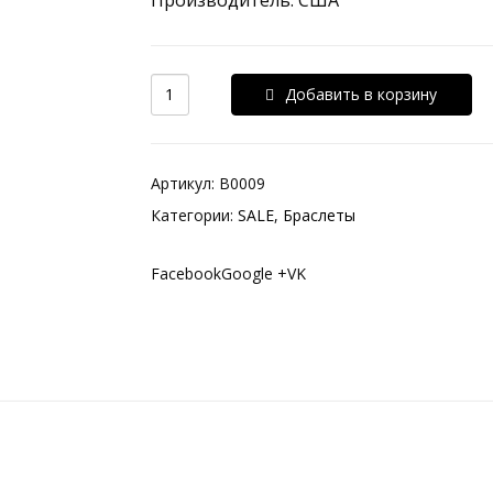
Производитель: США
Добавить в корзину
Артикул:
B0009
Категории:
SALE
,
Браслеты
FacebookGoogle +VK