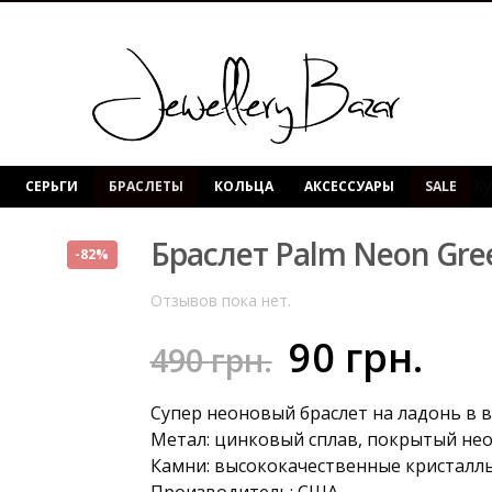
Ку
СЕРЬГИ
БРАСЛЕТЫ
КОЛЬЦА
АКСЕССУАРЫ
SALE
Браслет Palm Neon Gre
-82%
Отзывов пока нет.
90
грн.
490
грн.
Супер неоновый браслет на ладонь в в
Метал: цинковый сплав, покрытый не
Камни: высококачественные кристалл