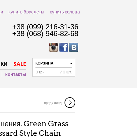
ги
купить браслеты
купить кольца
+38 (099) 216-31-36
+38 (068) 946-82-68
ЗКИ
SALE
КОРЗИНА
0 грн.
/ 0 шт.
контакты
NAVIGATION
пред / след
ашения. Green Grass
ssard Style Chain