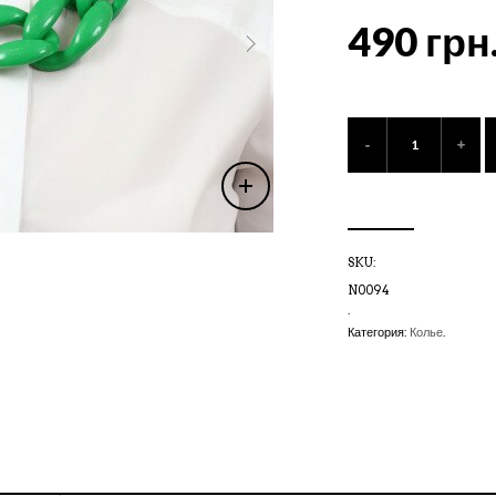
490 грн
SKU:
N0094
.
Категория:
Колье
.