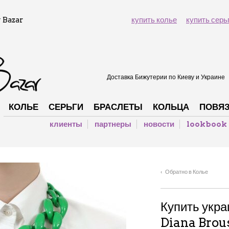
 Bazar
купить колье
купить серь
Доставка Бижутерии по Киеву и Украине
КОЛЬЕ
СЕРЬГИ
БРАСЛЕТЫ
КОЛЬЦА
ПОВЯ
клиенты
партнеры
новости
lookbook
‹ Обратно в Колье
Купить укр
Diana Brou